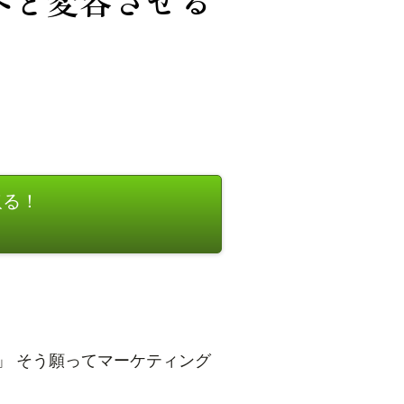
へと変容させる
取る！
」 そう願ってマーケティング
。