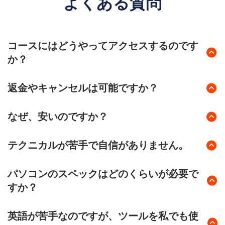
よくある質問
コースにはどうやってアクセスするのです
か？
ご購入後、ログイン用のパスワード変更のメールが届きま
返金やキャンセルは可能ですか？
す。あなた専用のIDとパスワードで、すぐに受講をスター
トできます。
ご購入後、すぐに講座にアクセスし内容を閲覧できる仕様
なぜ、安いのですか？
上、返金・キャンセルは行っておりません。
自動化や仕組み化の講座は、50万円～200万円前後で提供
テクニカルが苦手で自信がありません。
されていることから、びっくりされる方も多くいらっしゃ
います。
テクニカルが苦手な方は、毎月33,000円で質問サポートが
パソコンのスペックはどのくらいが必要で
ですが、内容的にはまったく引けをとらないばかりか、
受けられるプランもご用意しています。講座内にお申込み
すか？
FREPPIESの仕組みづくりは世界でも人気が高いSysteme
用リンクがありますので、必要だと感じましたらお申込み
というオールインワンのマーケティングオートメーション
ください。
オンラインビジネス構築キットで使うツールは、ブラウザ
ツールを使い、ランニングコストも圧倒的に安く、高機能
英語が苦手なのですが、ツールを私でも使
上で作業ができるものなので、高負荷のかかるものはあり