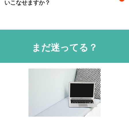
な仕組みづくりです。
いこなせますか？
コーチングとブランディング、仕組みづくり、集客につな
ません。Macユーザーなら、MacbookAirでも十分にご利
げるウェビナー制作、セールスまでをフルサポートで行う
用可能です。今後、動画講座などを作っていくご予定があ
サポートをつけていないため、圧倒的な価格に抑えること
オンラインビジネス構築キットで使用するマーケティング
FREPPIESフラッグシップコース（1年間）では、マンツー
る方は、今お使いのパソコンの動作が遅い場合はスペック
ができました。
オートメーションツール「Systeme」は、日本語にローカ
マンでサポートしています。お問合せください。
が低い（古い）可能性がありますので、お店でご相談の
ライズされており、表示も自由に切り替えることが可能な
上、買い替えなどの検討をされてみてください。
ので安心です。日本語によるサポートやマニュアルも充実
しています。
まだ迷ってる？
ご心配のようでしたら、メールアドレス入力のみ（クレジ
ットカード入力不要）で登録可能ですので、
こちら
からご
登録し、触ってみてください。
無料で登録可能、Systeme.io公式サイト