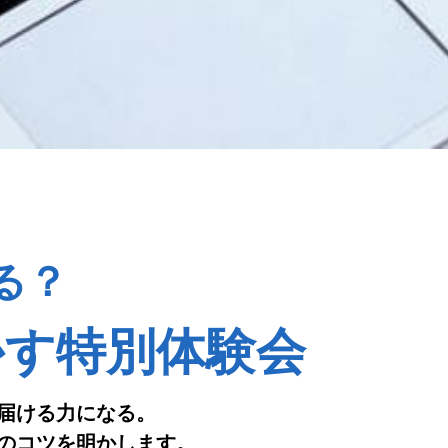
る？
かす特別体験会
届ける力になる。
のコツを明かします。