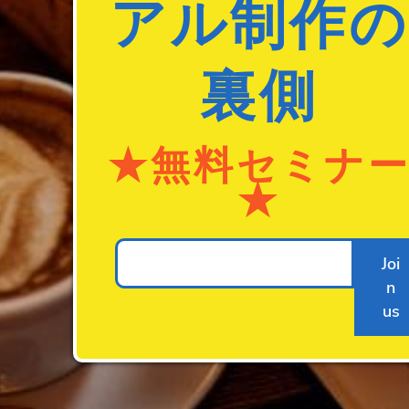
アル制作の
裏側
★無料セミナ
★
Joi
n
us