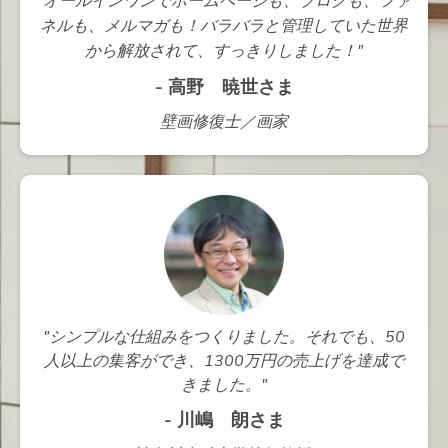
"オールインワンでホームページも、ブログも、ファ
ネルも、メルマガも！バラバラと管理していた世界
から解放されて、すっきりしました！"
- 高野 暁世さま
壁画修復士／画家
"シンプルな仕組みをつくりました。それでも、50
人以上の集客ができ、1300万円の売上げを達成で
きました。"
- 川嶋 朗さま