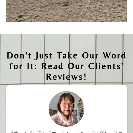
Don't Just Take Our Word
for It: Read Our Clients'
Reviews!