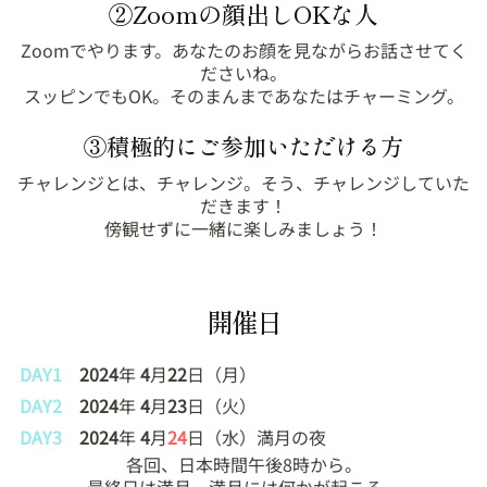
②Zoomの顔出しOKな人
Zoomでやります。あなたのお顔を見ながらお話させてく
ださいね。
スッピンでもOK。そのまんまであなたはチャーミング。
③積極的にご参加いただける方
チャレンジとは、チャレンジ。そう、チャレンジしていた
だきます！
傍観せずに一緒に楽しみましょう！
開催日
DAY1
2024
年
4
月
22
日（月）
DAY2
2024
年
4
月
23
日（火）
DAY3
2024
年
4
月
24
日（水）満月の夜
各回、日本時間午後8時から。