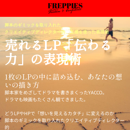
脚本のギミックを取り入れた
クリエイティブディレクター的、五感を使った表現術
売れるLP「伝わる
力」の表現術
1枚のLPの中に詰め込む、あなたの想
いの描き方
脚本家をめざしてドラマを書きまくったYACCO。
ドラマも映画もたくさん観てきました。
どうLPやHPで「想いを見えるカタチ」に変えるのか
脚本のギミックを取り入れたクリエイティブディレクター
的